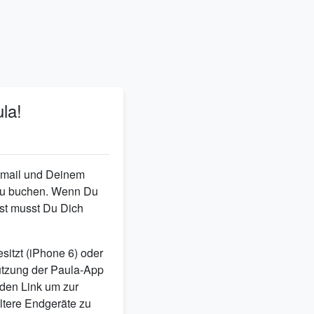
la!
 Email und Deinem
zu buchen. Wenn Du
st musst Du Dich
esitzt (iPhone 6) oder
utzung der Paula-App
nden Link um zur
ältere Endgeräte zu